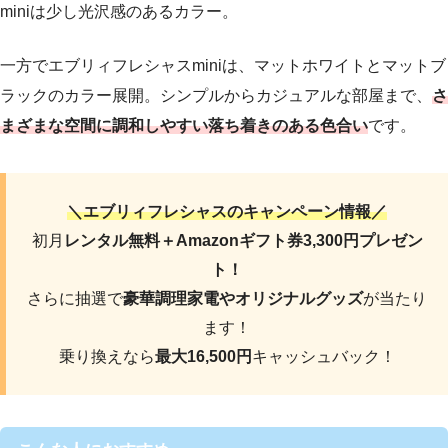
miniは少し光沢感のあるカラー。
一方でエブリィフレシャスminiは、マットホワイトとマットブ
ラックのカラー展開。シンプルからカジュアルな部屋まで、
さ
まざまな空間に調和しやすい落ち着きのある色合い
です。
＼エブリィフレシャスのキャンペーン情報／
初月
レンタル無料＋Amazonギフト券3,300円プレゼン
ト！
さらに抽選で
豪華調理家電やオリジナルグッズ
が当たり
ます！
乗り換えなら
最大16,500円
キャッシュバック！