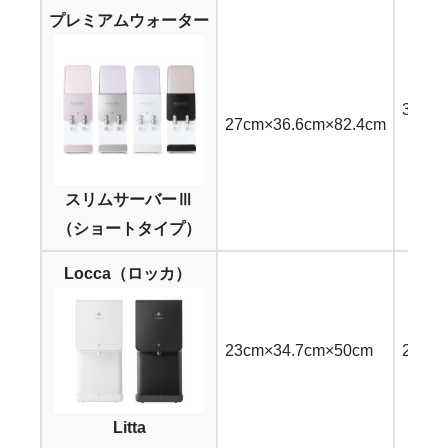
プレミアムウォーター
3,97
27cm×36.6cm×82.4cm
（24
スリムサーバーⅢ
（ショートタイプ）
Locca（ロッカ）
23cm×34.7cm×50cm
2,58
Litta