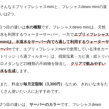
そんなエブリィフレシャスminiと、フレシャスdewo miniの違
いは2つ。
1つ目の違いは
水の種類
です。フレシャスdewo miniは、天然
水を利用するウォーターサーバー。一方で
エブリィフレシャス
miniは、水道水をサーバー内でろ過して利用するウォーターサ
ーバー
です。エブリィフレシャスminiで使用している浄水カー
トリッジ（ろ過フィルター）は、残留塩素・カビ臭・総トリハ
ロメタンなど23種類の不純物を除去し、
クリアで飲みやすい
水を生成
します。
また、料金が
毎月定額制（3,300円）
なため、きれいな水をた
くさん使いたい人におすすめです。
2つ目の違いは、
サーバーのカラー
です。フレシャスdewo