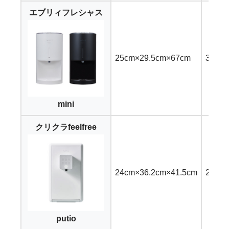
エブリィフレシャス
25cm×29.5cm×67cm
3,30
mini
クリクラfeelfree
24cm×36.2cm×41.5cm
2,68
putio