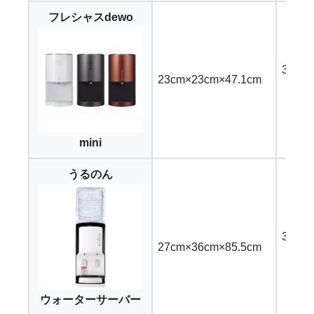
フレシャスdewo
3,99
23cm×23cm×47.1cm
（28.
mini
うるのん
3,57
27cm×36cm×85.5cm
（24
ウォーターサーバー