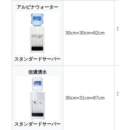
アルピナウォーター
3,11
30cm×30cm×82cm
（24
スタンダードサーバー
信濃湧水
3,24
30cm×31cm×87cm
（22.
スタンダードサーバー