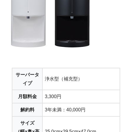
サーバータ
浄水型（補充型）
イプ
月額料金
3,300円
解約料
3年未満：40,000円
サイズ
（幅×奥×高
25.0cm×29.5cm×47.0cm